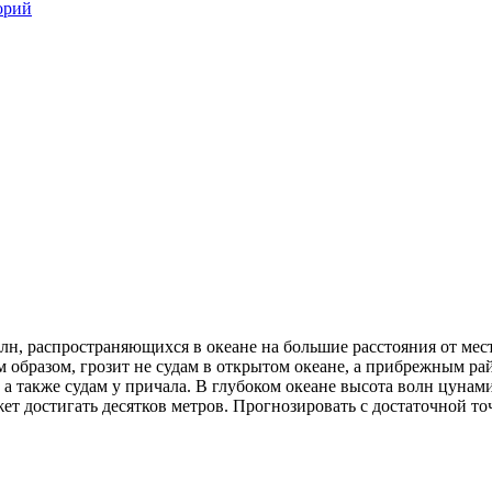
орий
н, распространяющихся в океане на большие расстояния от мес
им образом, грозит не судам в открытом океане, а прибрежным 
также судам у причала. В глубоком океане высота волн цунами
жет достигать десятков метров. Прогнозировать с достаточной т