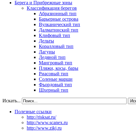
Берега и Прибрежные зоны
Классификация берегов
Абразионный тип
Барьерные острова
Вулканический тип
Далматинский тип
Клифовый тип
Дельты
Коралловый тип
Лагуны
Ледяной тип
Мангровый тип
Пляжи, косы, бары
Риасовый тип
Соленые марши
Фьордовый тип
Шхерный тип
Искать...
Ис
Полезные ссылки
http://risksat.ru/
http://www.scanex.ru
http://www.zikj.ru