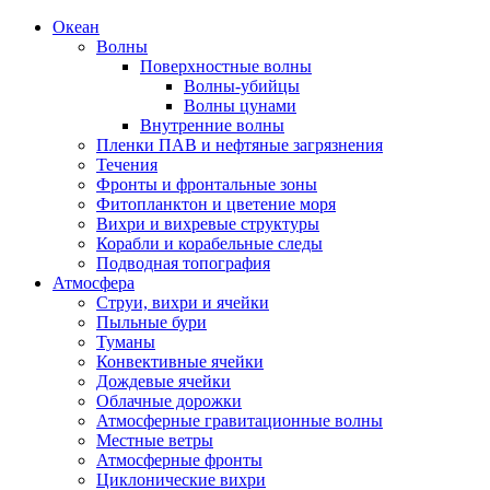
Океан
Волны
Поверхностные волны
Волны-убийцы
Волны цунами
Внутренние волны
Пленки ПАВ и нефтяные загрязнения
Течения
Фронты и фронтальные зоны
Фитопланктон и цветение моря
Вихри и вихревые структуры
Корабли и корабельные следы
Подводная топография
Атмосфера
Струи, вихри и ячейки
Пыльные бури
Туманы
Конвективные ячейки
Дождевые ячейки
Облачные дорожки
Атмосферные гравитационные волны
Местные ветры
Атмосферные фронты
Циклонические вихри