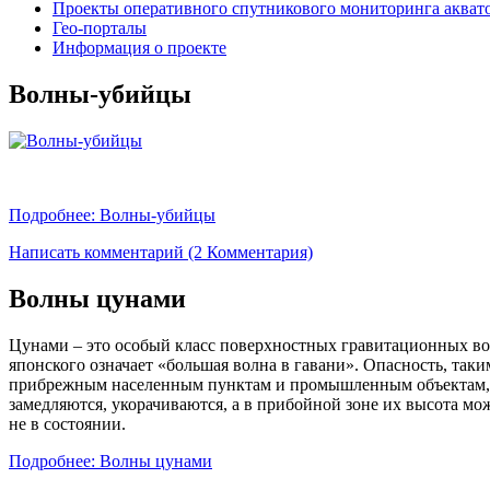
Проекты оперативного спутникового мониторинга акват
Гео-порталы
Информация о проекте
Волны-убийцы
Подробнее: Волны-убийцы
Написать комментарий (2 Комментария)
Волны цунами
Цунами – это особый класс поверхностных гравитационных вол
японского означает «большая волна в гавани». Опасность, так
прибрежным населенным пунктам и промышленным объектам, а 
замедляются, укорачиваются, а в прибойной зоне их высота мо
не в состоянии.
Подробнее: Волны цунами