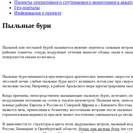
Проекты оперативного спутникового мониторинга акват
Гео-порталы
Информация о проекте
Пыльные бури
Пыльной или песчаной бурей называется явление переноса сильным ветром 
районах планеты, откуда воздушные течения выносят облака пыли в океан
поверхности океана из космоса.
Пыльные бури начинаются при некоторых критических значениях скорости ве
лёссовой почве слабые пыльные бури могут возникать летом уже при скорос
несколько часов). Например, в районе Аральского моря зарегистрирована пыл
Когда причины, непосредственно вызывающие пыльную бурю, исчезают, подн
воздушными потоками на сотни и тысячи километров. Пыльная мгла, занесе
южные районы Европы и России из Северной Африки и с Ближнего Востока. 
является мгла, приносимая в Атлантику восточными ветрами после пыльных 
горизонтальная видимость при мгле может постепенно уменьшаться до нескол
В зависимости от структуры и цвета почв, выдуваемых ветром, пыльный воз
России, Башкирии и Оренбургской области;
бурые или желтые бури
(на суг