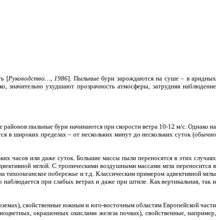
ь [
Руководство…, 1986
]. Пыльные бури зарождаются на суше – в аридных
ако, значительно ухудшают прозрачность атмосферы, затрудняя наблюдение
 районов пыльные бури начинаются при скорости ветра 10-12 м/с. Однако на
тся в широких пределах – от нескольких минут до нескольких суток (обычно
ких часов или даже суток. Большие массы пыли переносятся в этих случаях
адвективной мглой. С тропическими воздушными массами мгла переносится в
а тихоокеанское побережье и т.д. Классическим примером адвективной мглы
 наблюдается при слабых ветрах и даже при штиле. Как вертикальная, так и
ноземах), свойственные южным и юго-восточным областям Европейской части
ноцветных, окрашенных окислами железа почвах), свойственные, например,