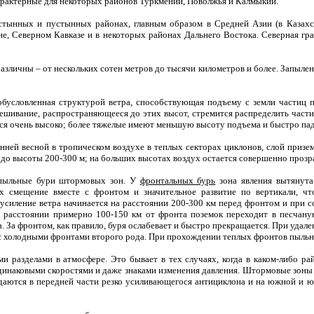
характерные для некоторых районов Туркмении, Поволжья и Калмыкии.
тынных и пустынных районах, главным образом в Средней Азии (в Казахста
е, Северном Кавказе и в некоторых районах Дальнего Востока. Северная гр
зличны – от нескольких сотен метров до тысячи километров и более. Запыленн
обусловленная структурой ветра, способствующая подъему с земли частиц п
мешивание, распространяющееся до этих высот, стремится распределить части
ься очень высоко; более тяжелые имеют меньшую высоту подъема и быстро па
нней весной в тропическом воздухе в теплых секторах циклонов, слой призе
до высоты 200-300 м; на больших высотах воздух остается совершенно прозр
 пыльные бури штормовых зон. У
фронтальных бурь
зона явления вытянута
 смещение вместе с фронтом и значительное развитие по вертикали, чт
усиление ветра начинается на расстоянии 200-300 км перед фронтом и при
на расстоянии примерно 100-150 км от фронта поземок переходит в песча
 За фронтом, как правило, буря ослабевает и быстро прекращается. При удалени
ы с холодными фронтами второго рода. При прохождении теплых фронтов пыль
и разделами в атмосфере. Это бывает в тех случаях, когда в каком-либо 
инаковыми скоростями и даже знаками изменения давления. Штормовые зоны о
блюдаются в передней части резко усиливающегося антициклона и на южной и