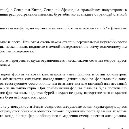
не), в Северном Китае, Северной Африке, на Аравийском полуострове, в
аница распространения пыльных бурь обычно совпадает с границей степной
ость атмосферы, но вертикали может при этом колебаться от 1-2 м (пыльные
ыли и песка. При этом очень важна степень вертикальной неустойчивости
цы песка и пыли, поднятые с земной поверхности, по всему охваченному им
дают на поверхность.
много перегрева воздуха ограничивается несколькими сотнями метров. Здесь
ачным.
 вдоль фронта на сотни километров и имеет ширину в сотни километров.
о объясняется сильными восходящими движениями во фронтальной зоне,
 соответствующем состоянии почвы вызывает вначале пыльный или песчаный
ную или пыльную бурю. При приближении фронта пыльная буря постепенно
и фронта пыль, поднятая бурей, оседает не сразу, вследствие чего создается
ные бури наблюдаются редко.
районе у поверхности Земли создаются штормовые зоны, характеризующиеся
бразуются обычно в областях резкого падения или роста давления, которые
 юго-западной периферии обширного и медленно смещающегося антициклона,