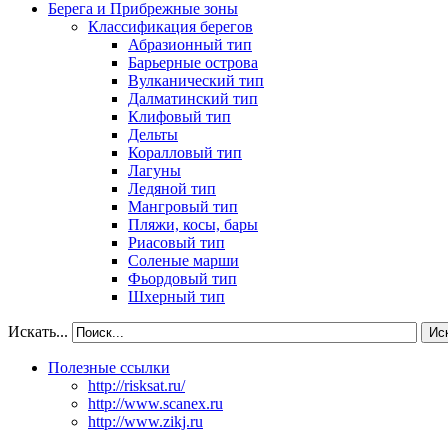
Берега и Прибрежные зоны
Классификация берегов
Абразионный тип
Барьерные острова
Вулканический тип
Далматинский тип
Клифовый тип
Дельты
Коралловый тип
Лагуны
Ледяной тип
Мангровый тип
Пляжи, косы, бары
Риасовый тип
Соленые марши
Фьордовый тип
Шхерный тип
Искать...
Ис
Полезные ссылки
http://risksat.ru/
http://www.scanex.ru
http://www.zikj.ru