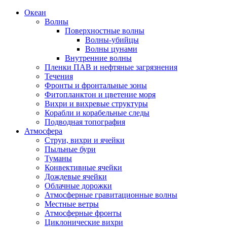
Океан
Волны
Поверхностные волны
Волны-убийцы
Волны цунами
Внутренние волны
Пленки ПАВ и нефтяные загрязнения
Течения
Фронты и фронтальные зоны
Фитопланктон и цветение моря
Вихри и вихревые структуры
Корабли и корабельные следы
Подводная топография
Атмосфера
Струи, вихри и ячейки
Пыльные бури
Туманы
Конвективные ячейки
Дождевые ячейки
Облачные дорожки
Атмосферные гравитационные волны
Местные ветры
Атмосферные фронты
Циклонические вихри