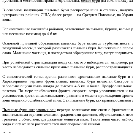
пустынным местностям Ирана и Афганистана;
белые бури
(на солончаках), 
В северном полушарии пыльные бури распространены в степных, полупус
центральных районах США; более редко – на Среднем Поволжье, на Украин
зоны.
Горизонтальные масштабы районов, охваченных пыльными, бурями, весьма ра
или песчаные поземки) до 4-6 км.
Основной причиной образования пыльных бурь является турбулентность, 
воздушной массы, в которой развивается пыльная буря. Конвективное пере
слою. Маленькие частицы, в последствии образующие мглу, могут поднимат
При устойчивой стратификации воздуха, как это наблюдается, например, ра
часто наблюдаются сильные приземные пыльные бури, распространяющиеся 
С синоптической точки зрения различают фронтальные пыльные бури и
Характерными чертами фронтальных пыльных бурь являются быстрое их
забрасывающими пыль иногда до высоты 4-5 км и более. Предфронтальное 
поземок. По мере приближения фронта скорость ветра увеличивается и 
усиливается, достигая максимального развития в момент прохождения фронта.
зона медленно ослабевающей мглы. Эти пыльные бури, как правило, связан
Пыльные бури штормовых зон
нередко возникают вне связи с фронтальным
значительными горизонтальными градиентами давления, обусловленных неод
граничат с областями, где давление меняется мало. Такие зоны часто на
когда к югу от него располагается малоподвижный циклон.