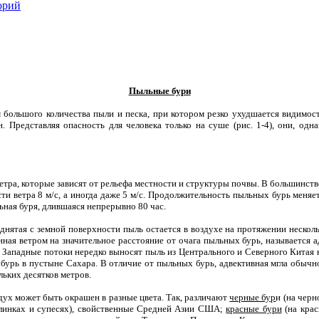
орий
Пыльные бури
большого количества пыли и песка, при котором резко ухудшается видимост
. Представляя опасность для человека только на суше (рис. 1-4), они, одн
тра, которые зависят от рельефа местности и структуры почвы. В большинстве
ти ветра 8 м/с, а иногда даже 5 м/с. Продолжительность пыльных бурь меняе
ьная буря, длившаяся непрерывно 80 час.
ятая с земной поверхности пыль остается в воздухе на протяжении несколь
нная ветром на значительное расстояние от очага пыльных бурь, называется 
Западные потоки нередко выносят пыль из Центрального и Северного Китая н
бурь в пустыне Сахара. В отличие от пыльных бурь, адвективная мгла обычно
ьких десятков метров.
дух может быть окрашен в разные цвета. Так, различают
черные бур
и (на чер
линках и супесях), свойственные Средней Азии США;
красные бури
(на крас